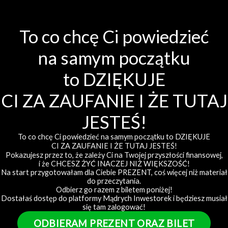
To co chcę Ci powiedzieć
na samym początku
to DZIĘKUJE
CI ZA ZAUFANIE I ŻE TUTAJ
JESTEŚ!
To co chcę Ci powiedzieć na samym początku to DZIĘKUJE
CI ZA ZAUFANIE I ŻE TUTAJ JESTEŚ!
Pokazujesz przez to, że zależy Ci na Twojej przyszłości finansowej,
i że CHCESZ ŻYĆ INACZEJ NIŻ WIĘKSZOŚĆ!
Na start przygotowałam dla Ciebie PREZENT, coś więcej niż materiał
do przeczytania.
Odbierz go razem z biletem poniżej!
Dostałaś dostęp do platformy Mądrych Inwestorek i będziesz musiał
się tam zalogować!
ODBIERAM PREZENT ORAZ BILET